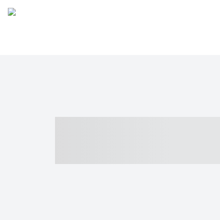
----- ----- -- -
- ------