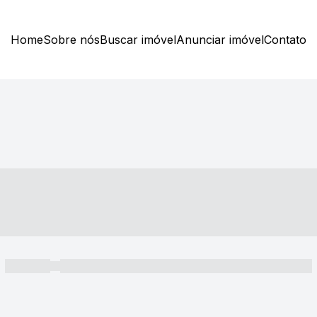
Home
Sobre nós
Buscar imóvel
Anunciar imóvel
Contato
----- ---- ---- -- ----
----- -----
----- ----- -- ------ ---- ---- -- ----- ----- ----- --- ------