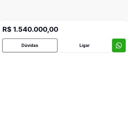
R$ 1.540.000,00
Mais informações
Dúvidas
Ligar
Área de Serviço
Churrasqueira
Cozinha
Piscina
Video do imóvel
Imóveis semelhantes
Confira imóveis semelhantes