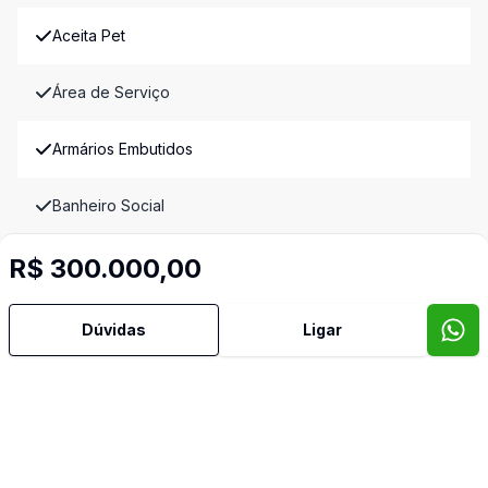
Aceita Pet
Área de Serviço
Armários Embutidos
Banheiro Social
R$ 300.000,00
Cozinha Americana
Sala de Jantar
Dúvidas
Ligar
Sala de TV
Video do imóvel
Imóveis semelhantes