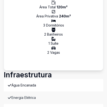
Área Total
120
m²
Área Privativa
240
m²
3
Dormitório
s
2
Banheiro
s
1
Suíte
2
Vaga
s
Infraestrutura
Água Encanada
Energia Elétrica