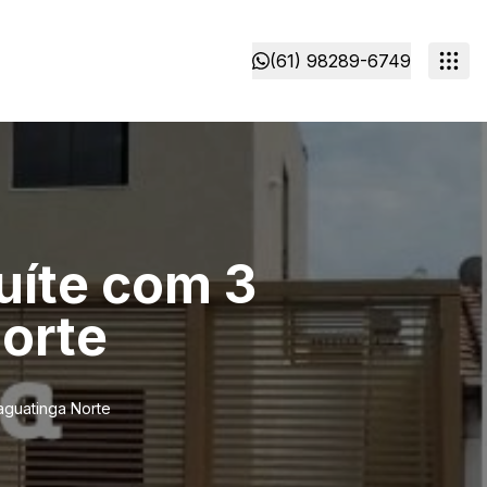
(61) 98289-6749
uíte com 3
orte
aguatinga Norte