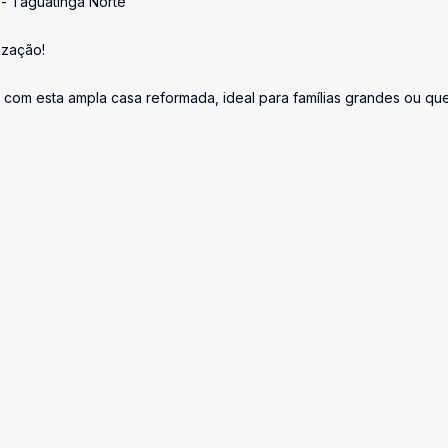
- Taguatinga Norte
ização!
r com esta ampla casa reformada, ideal para famílias grandes ou q