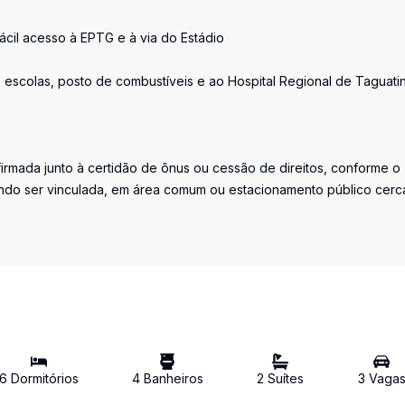
ácil acesso à EPTG e à via do Estádio
 escolas, posto de combustíveis e ao Hospital Regional de Taguati
irmada junto à certidão de ônus ou cessão de direitos, conforme o
ndo ser vinculada, em área comum ou estacionamento público cerc
6
Dormitório
s
4
Banheiro
s
2
Suíte
s
3
Vaga