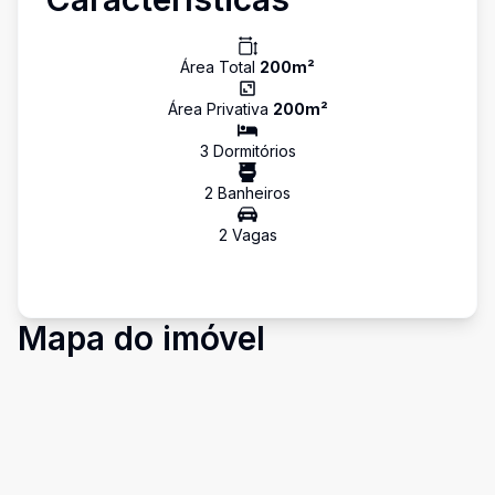
Área Total
200
m²
Área Privativa
200
m²
3
Dormitório
s
2
Banheiro
s
2
Vaga
s
Mapa do imóvel