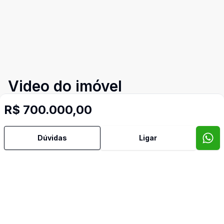
Video do imóvel
Imóveis semelhantes
R$ 700.000,00
Confira imóveis semelhantes
Dúvidas
Ligar
Cód:
TH34601
Comparar
Có