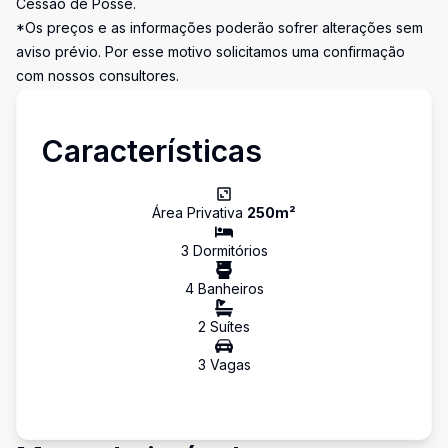
Cessão de Posse.
*Os preços e as informações poderão sofrer alterações sem
aviso prévio. Por esse motivo solicitamos uma confirmação
com nossos consultores.
Características
Área Privativa
250
m²
3
Dormitório
s
4
Banheiro
s
2
Suíte
s
3
Vaga
s