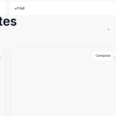
Hall
tes
Prev
Cód:
SM1305
Comparar