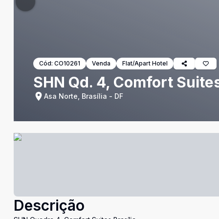
Cód:
CO10261
Venda
Flat/Apart Hotel
SHN Qd. 4, Comfort Suites 
Asa Norte, Brasília - DF
Descrição