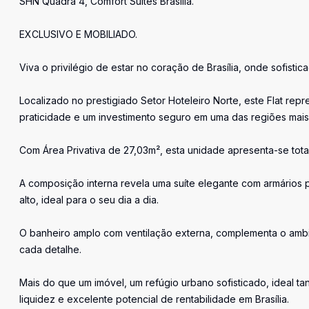
SHN Quadra 4, Comfort Suites Brasília.
EXCLUSIVO E MOBILIADO.
Viva o privilégio de estar no coração de Brasília, onde sofisti
Localizado no prestigiado Setor Hoteleiro Norte, este Flat re
praticidade e um investimento seguro em uma das regiões mais 
Com Área Privativa de 27,03m², esta unidade apresenta-se tot
A composição interna revela uma suíte elegante com armários 
alto, ideal para o seu dia a dia.
O banheiro amplo com ventilação externa, complementa o ambi
cada detalhe.
Mais do que um imóvel, um refúgio urbano sofisticado, ideal ta
liquidez e excelente potencial de rentabilidade em Brasília.