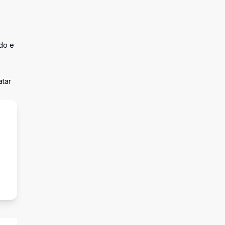
do e
atar
o