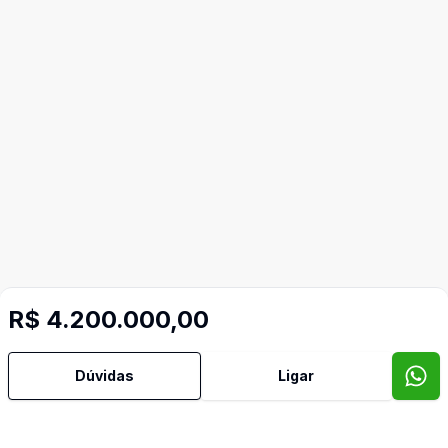
Video do imóvel
R$ 4.200.000,00
Imóveis semelhantes
Dúvidas
Ligar
Confira imóveis semelhantes