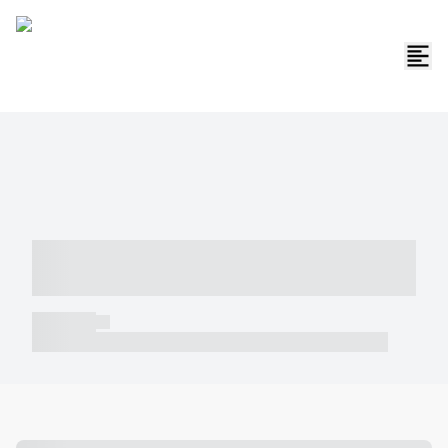
----- ----- -- ------ ---- ---- -- ----- -----
----- --- ------
----- -----
----- ----- -- ------ ---- ---- -- ----- ----- ----- --- ------