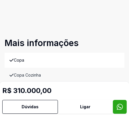
Mais informações
Copa
Copa Cozinha
Video do imóvel
R$ 310.000,00
Imóveis semelhantes
Confira imóveis semelhantes
Dúvidas
Ligar