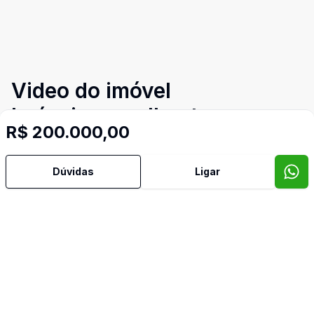
Video do imóvel
Imóveis semelhantes
R$ 200.000,00
Confira imóveis semelhantes
Dúvidas
Ligar
Cód:
OV131
Comparar
Có