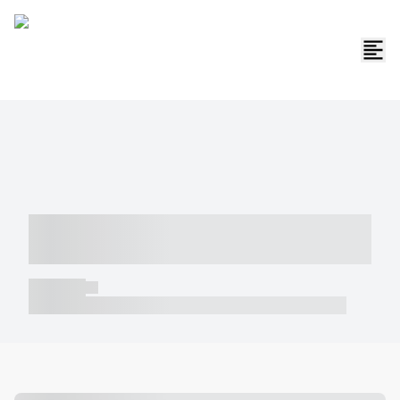
----- ----- -- ------ ---- ---- -- ----- -----
----- --- ------
----- -----
----- ----- -- ------ ---- ---- -- ----- ----- ----- --- ------