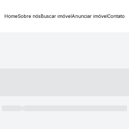
Home
Sobre nós
Buscar imóvel
Anunciar imóvel
Contato
----- ---- ---- -- ----
----- -----
----- ----- -- ------ ---- ---- -- ----- ----- ----- --- ------