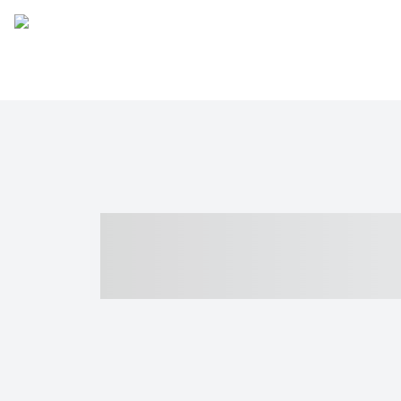
----- ----- -- -
- ------