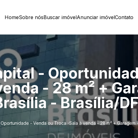
Home
Sobre nós
Buscar imóvel
Anunciar imóvel
Contato
apital - Oportunida
 venda - 28 m² + Ga
rasília - Brasília/D
- Oportunidade - Venda ou Troca -Sala à venda - 28 m² + Garagem - R