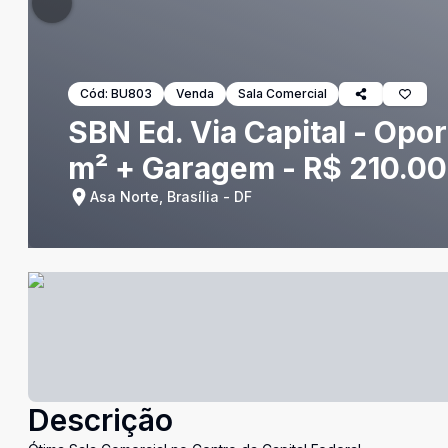
Cód:
BU803
Venda
Sala Comercial
SBN Ed. Via Capital - Opo
m² + Garagem - R$ 210.000,
Asa Norte, Brasília - DF
Descrição