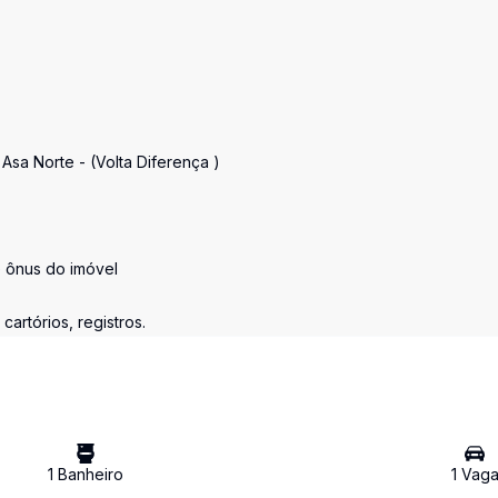
Asa Norte - (Volta Diferença )
e ônus do imóvel
artórios, registros.
1
Banheiro
1
Vag