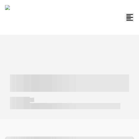
----- ----- -- ------ ---- ---- -- ----- -----
----- --- ------
----- -----
----- ----- -- ------ ---- ---- -- ----- ----- ----- --- ------