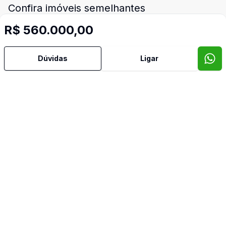
Confira imóveis semelhantes
R$ 560.000,00
Cód:
TH28680
Comparar
Có
Dúvidas
Ligar