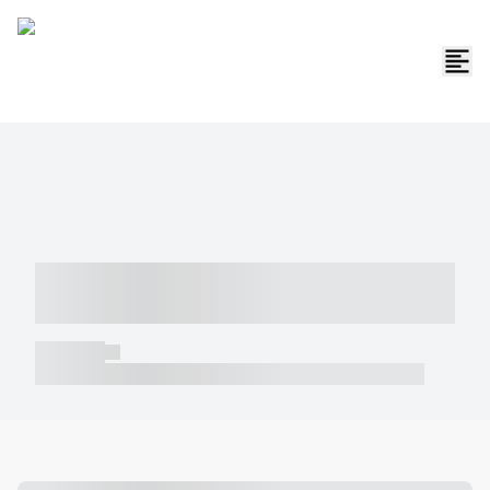
----- ----- -- ------ ---- ---- -- ----- -----
----- --- ------
----- -----
----- ----- -- ------ ---- ---- -- ----- ----- ----- --- ------