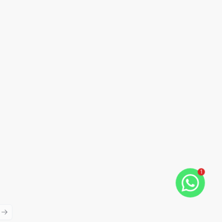
1
ious slide
Next slide