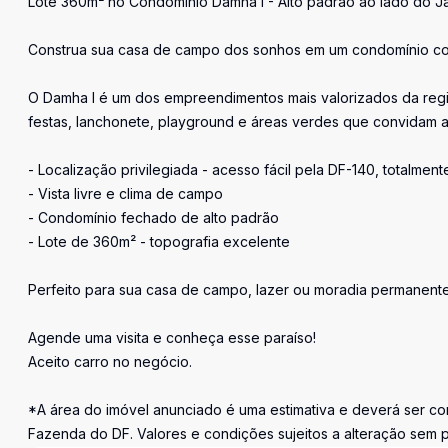
Lote 360m² no Condomínio Damha I - Alto padrão ao lado do J
Construa sua casa de campo dos sonhos em um condomínio com
O Damha I é um dos empreendimentos mais valorizados da região
festas, lanchonete, playground e áreas verdes que convidam 
- Localização privilegiada - acesso fácil pela DF-140, totalment
- Vista livre e clima de campo
- Condomínio fechado de alto padrão
- Lote de 360m² - topografia excelente
Perfeito para sua casa de campo, lazer ou moradia permanente
Agende uma visita e conheça esse paraíso!
Aceito carro no negócio.
*A área do imóvel anunciado é uma estimativa e deverá ser con
Fazenda do DF. Valores e condições sujeitos a alteração sem p