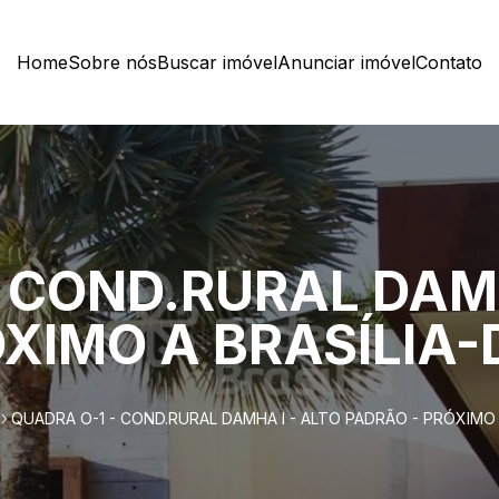
Home
Sobre nós
Buscar imóvel
Anunciar imóvel
Contato
 COND.RURAL DAMH
XIMO A BRASÍLIA-
QUADRA O-1 - COND.RURAL DAMHA I - ALTO PADRÃO - PRÓXIMO 