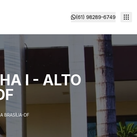
(61) 98289-6749
A I - ALTO
DF
A BRASÍLIA-DF