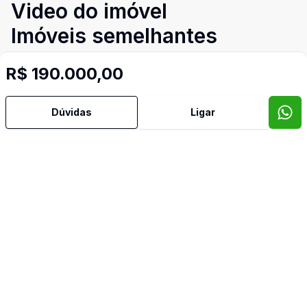
Video do imóvel
Imóveis semelhantes
Confira imóveis semelhantes
R$ 190.000,00
Dúvidas
Ligar
Cód:
CO10156
Comparar
Có