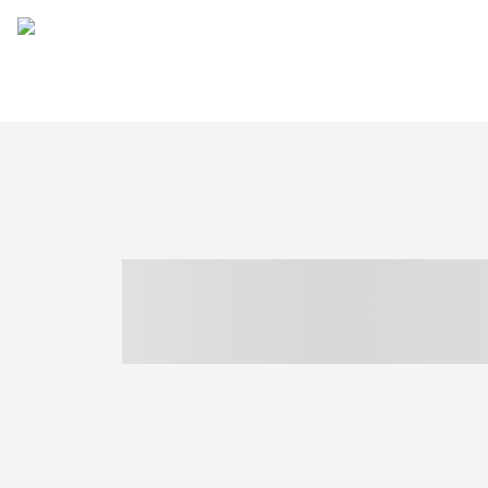
----- ----- -- -
- ------