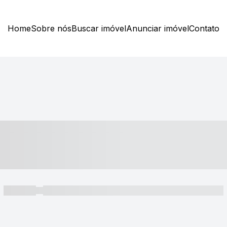
Home
Sobre nós
Buscar imóvel
Anunciar imóvel
Contato
----- ---- ---- -- ----
----- -----
----- ----- -- ------ ---- ---- -- ----- ----- ----- --- ------