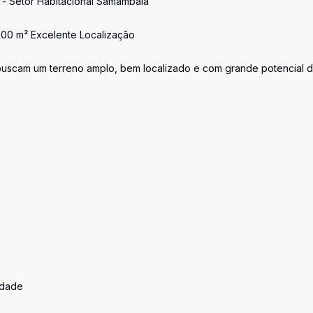
 - Setor Habitacional Samambaia
.100 m² Excelente Localização
 buscam um terreno amplo, bem localizado e com grande potencial 
idade