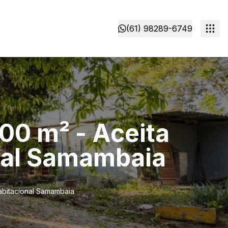
(61) 98289-6749
100 m² - Aceita
nal Samambaia
Habitacional Samambaia