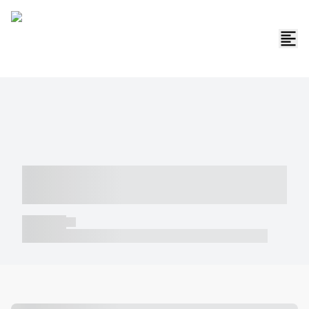
----- ----- -- ------ ---- ---- -- ----- -----
----- --- ------
----- -----
----- ----- -- ------ ---- ---- -- ----- ----- ----- --- ------