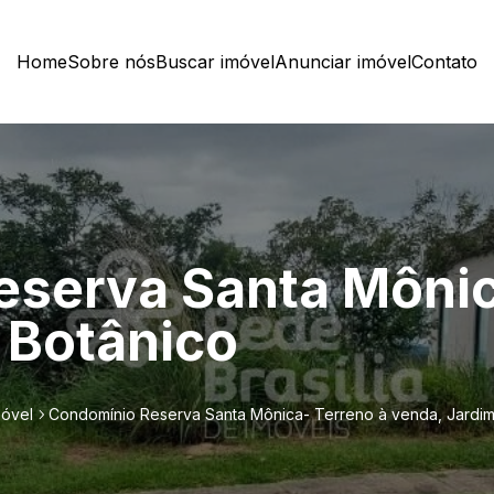
Home
Sobre nós
Buscar imóvel
Anunciar imóvel
Contato
serva Santa Mônic
 Botânico
móvel
Condomínio Reserva Santa Mônica- Terreno à venda, Jardim