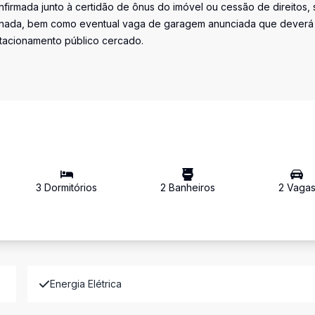
firmada junto à certidão de ônus do imóvel ou cessão de direitos, 
iminada, bem como eventual vaga de garagem anunciada que deverá
stacionamento público cercado.
3
Dormitório
s
2
Banheiro
s
2
Vaga
Energia Elétrica