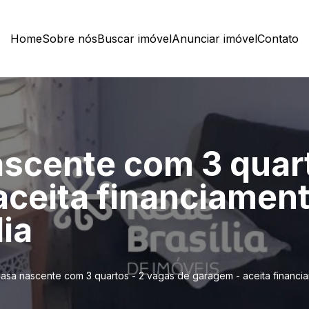
Home
Sobre nós
Buscar imóvel
Anunciar imóvel
Contato
ascente com 3 quar
aceita financiament
ia
Casa nascente com 3 quartos - 2 vagas de garagem - aceita financ