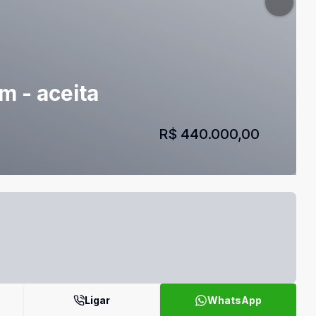
m - aceita
R$ 440.000,00
Ligar
WhatsApp