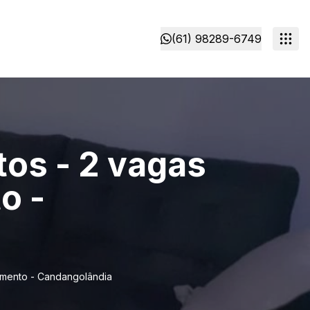
(61) 98289-6749
tos - 2 vagas
o -
iamento - Candangolândia