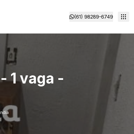
(61) 98289-6749
- 1 vaga -
ândia