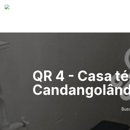
QR 4 - Casa té
Candangolând
Busc