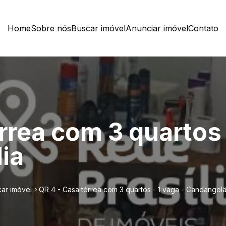
Home
Sobre nós
Buscar imóvel
Anunciar imóvel
Contato
rrea com 3 quartos 
ia
ar imóvel
QR 4 - Casa térrea com 3 quartos - 1 vaga - Candangol