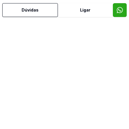
Copa Cozinha
Dúvidas
Ligar
Cozinha Planejada
Lavabo
Quintal
Sala com Armários
Sala de Jantar
Sala de TV
Video do imóvel
Imóveis semelhantes
Confira imóveis semelhantes