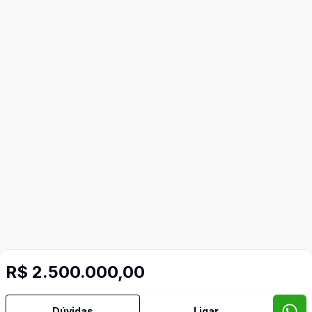
Mais informações
R$ 2.500.000,00
Churrasqueira
Dúvidas
Ligar