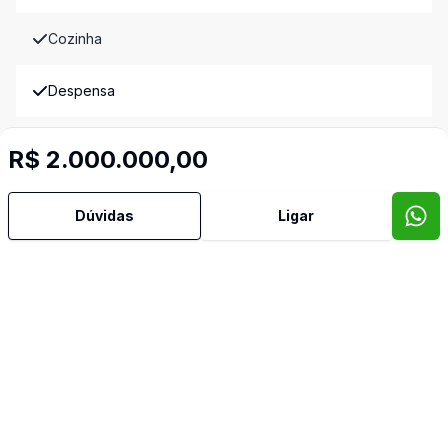
Cozinha
Despensa
Dormitório com Armários
R$ 2.000.000,00
Lavabo
Dúvidas
Ligar
Piscina
Quintal
TV Coletiva
Banheiro de Empregada
Video do imóvel