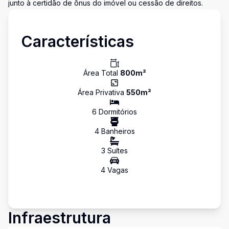
junto à certidão de ônus do imóvel ou cessão de direitos.
Características
Área Total
800
m²
Área Privativa
550
m²
6
Dormitório
s
4
Banheiro
s
3
Suíte
s
4
Vaga
s
Infraestrutura