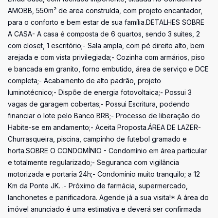
AMOBB, 550m² de area construída, com projeto encantador,
para o conforto e bem estar de sua família.DETALHES SOBRE
A CASA- A casa é composta de 6 quartos, sendo 3 suites, 2
com closet, 1 escritório;- Sala ampla, com pé direito alto, bem
arejada e com vista privilegiada;- Cozinha com armários, piso
e bancada em granito, forno embutido, área de serviço e DCE
completa;- Acabamento de alto padrão, projeto
luminotécnico;- Dispõe de energia fotovoltaica;- Possui 3
vagas de garagem cobertas;- Possui Escritura, podendo
financiar o lote pelo Banco BRB;- Processo de liberação do
Habite-se em andamento;- Aceita Proposta.ÁREA DE LAZER-
Churrasqueira, piscina, campinho de futebol gramado e
horta.SOBRE O CONDOMÍNIO - Condomínio em área particular
e totalmente regularizado;- Seguranca com vigilância
motorizada e portaria 24h;- Condomínio muito tranquilo; a 12
Km da Ponte JK. .- Próximo de farmácia, supermercado,
lanchonetes e panificadora. Agende já a sua visita!* A área do
imóvel anunciado é uma estimativa e deverá ser confirmada