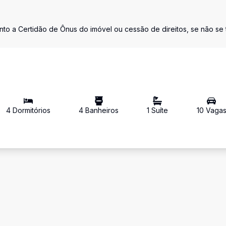
nto a Certidão de Ônus do imóvel ou cessão de direitos, se não se t
4
Dormitório
s
4
Banheiro
s
1
Suíte
10
Vaga