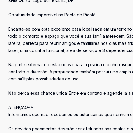
SHIS QL 20, Lago Sul, Brasília, DF
Oportunidade imperdível na Ponta de Picolé!
Encante-se com esta excelente casa localizada em um terreno
todo o conforto e espaço que você e sua família merecem. São 
lareira, perfeita para reunir amigos e familiares nos dias mais
lazer, uma cozinha funcional, área de serviço e 3 dependênc
Na parte externa, o destaque vai para a piscina e a churrasqu
conforto e diversão. A propriedade também possui uma ampla 
com múltiplas possibilidades de uso.
Não perca essa chance única! Entre em contato e agende já a su
ATENÇÃO**
Informamos que não recebemos ou autorizamos que nenhum cor
Os devidos pagamentos deverão ser efetuados nas contas e n