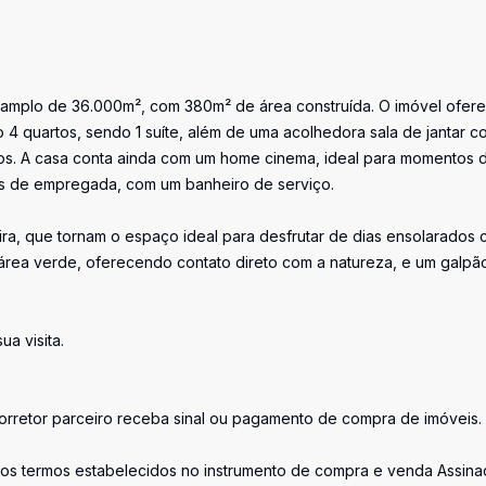
 amplo de 36.000m², com 380m² de área construída. O imóvel ofer
4 quartos, sendo 1 suíte, além de uma acolhedora sala de jantar c
 frios. A casa conta ainda com um home cinema, ideal para momentos 
ias de empregada, com um banheiro de serviço.
eira, que tornam o espaço ideal para desfrutar de dias ensolarados
área verde, oferecendo contato direto com a natureza, e um galpã
a visita.
retor parceiro receba sinal ou pagamento de compra de imóveis.
os termos estabelecidos no instrumento de compra e venda Assina