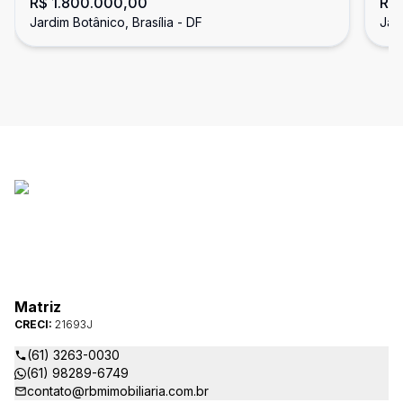
R$ 1.800.000,00
R$
Casa com 3 quartos suítes à venda -
Al
Jardim Botânico, Brasília - DF
Jard
Altiplano Leste
Matriz
CRECI:
21693J
(61) 3263-0030
(61) 98289-6749
contato@rbmimobiliaria.com.br