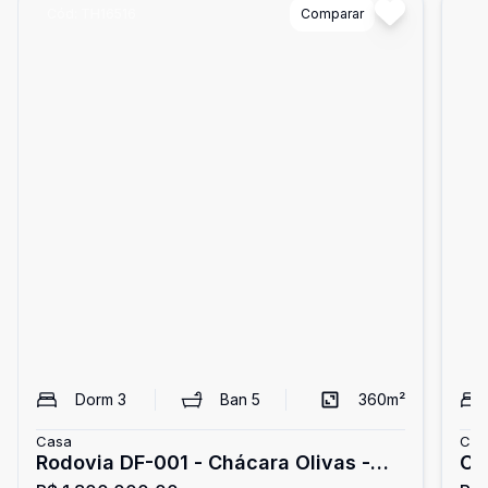
Cód:
TH16516
Comparar
Có
Dorm
3
Ban
5
360
m²
Casa
Cas
Rodovia DF-001 - Chácara Olivas -
Casa