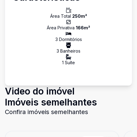
Área Total
250
m²
Área Privativa
166
m²
3
Dormitório
s
3
Banheiro
s
1
Suíte
Video do imóvel
Imóveis semelhantes
Confira imóveis semelhantes