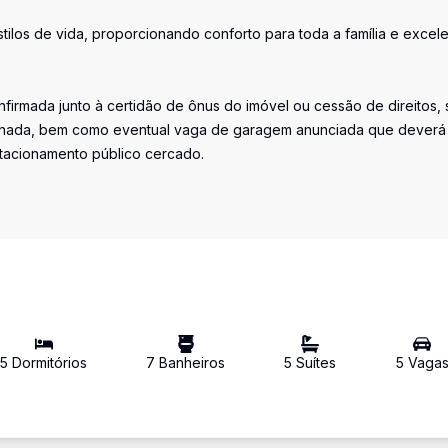
tilos de vida, proporcionando conforto para toda a família e excel
firmada junto à certidão de ônus do imóvel ou cessão de direitos, 
iminada, bem como eventual vaga de garagem anunciada que deverá
stacionamento público cercado.
5
Dormitório
s
7
Banheiro
s
5
Suíte
s
5
Vaga