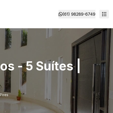
(61) 98289-6749
s - 5 Suítes |
Pires