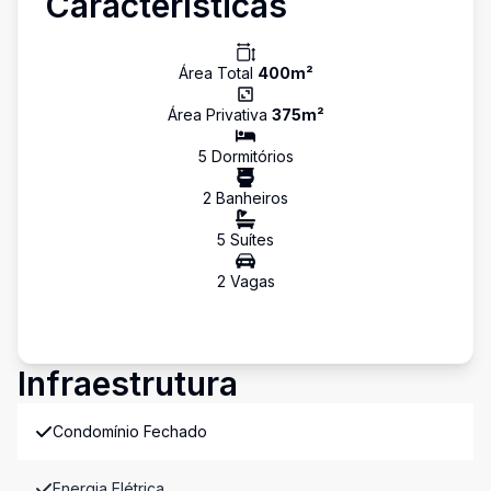
Características
Área Total
400
m²
Área Privativa
375
m²
5
Dormitório
s
2
Banheiro
s
5
Suíte
s
2
Vaga
s
Infraestrutura
Condomínio Fechado
Energia Elétrica