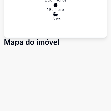
2
Dormitório
s
1
Banheiro
1
Suíte
Mapa do imóvel