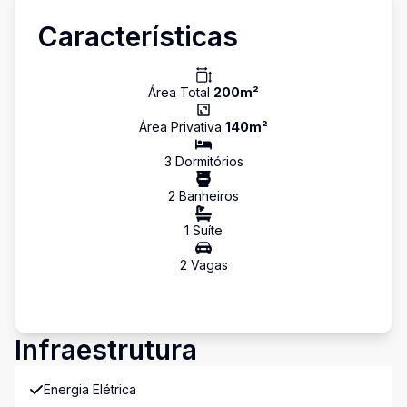
Características
Área Total
200
m²
Área Privativa
140
m²
3
Dormitório
s
2
Banheiro
s
1
Suíte
2
Vaga
s
Infraestrutura
Energia Elétrica