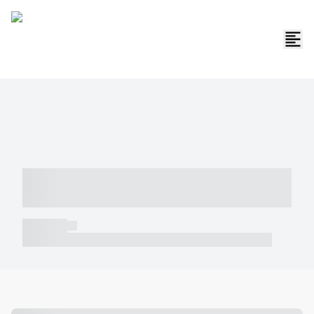
----- ----- -- ------ ---- ---- -- ----- -----
----- --- ------
----- -----
----- ----- -- ------ ---- ---- -- ----- ----- ----- --- ------