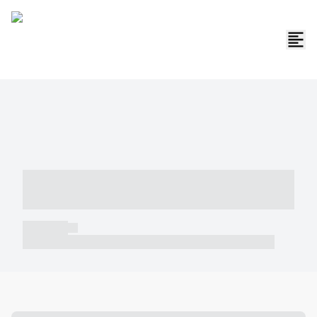
----- ----- -- ------ ---- ---- -- ----- -----
----- --- ------
----- -----
----- ----- -- ------ ---- ---- -- ----- ----- ----- --- ------