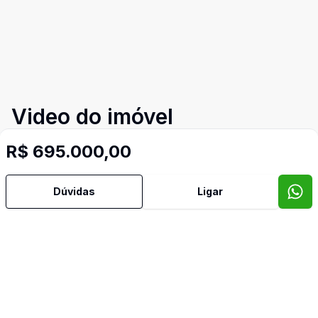
Video do imóvel
Imóveis semelhantes
R$ 695.000,00
Confira imóveis semelhantes
Dúvidas
Ligar
Cód:
PD4044
Comparar
Có